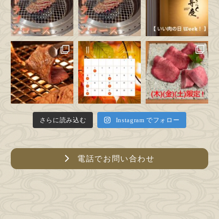
・お客さまの同意がある場合
・お客さまが希望されるサービスを行なうために当社
が業務を委託する業者に対して開示す場合
・法令に基づき開示することが必要である場合
【個人情報の安全対策】
弊社は、個人情報の正確性及び安全性確保のために、
セキュリティに万全の対策を講じています。
【ご本人の照会】
お客さまがご本人の個人情報の照会・修正・削除など
をご希望される場合には、ご本人であることを確認の
上、対応させていただきます。
さらに読み込む
Instagram でフォロー
【法令、規範の遵守と見直し】
弊社は、保有する個人情報に関して適用される日本の
法令、その他規範を遵守するとともに、本ポリシーの
電話でお問い合わせ
内容を適宜見直し、その改善に努めます。
【お問い合わせ】
弊社の個人情報の取扱に関するお問い合わせは下記ま
でご連絡ください。
————————————————
やきにく弁慶