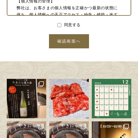
【個人情報の管理】
弊社は、お客さまの個人情報を正確かつ最新の状態に
保ち、個人情報への不正アクセス・紛失・破損・改ざ
ん・漏洩などを防止するため、セキュリティシステム
同意する
の維持・管理体制の整備・社員教育の徹底等の必要な
措置を講じ、安全対策を実施し個人情報の厳重な管理
を行ないます。
【個人情報の利用目的】
本ウェブサイトでは、お客様からのお問い合わせ時
に、お名前、電話番号、メールアドレス等の個人情報
をご登録いただく場合がございますが、これらの個人
情報はご提供いただく際の目的以外では利用いたしま
せん。
お客さまからお預かりした個人情報は、当社からのご
連絡や業務のご案内やご質問に対する回答やキャンペ
ーン等のご案内として、電子メールや資料のご送付に
利用いたします。
【個人情報の第三者への開示・提供の禁止】
弊社は、お客さまよりお預かりした個人情報を適切に
管理し、次のいずれかに該当する場合を除き、個人情
報を第三者に開示いたしません。